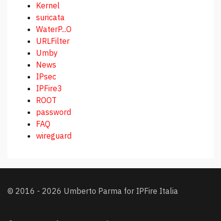
Kernel
suricata
WaterP...O
URLFilter
Umby
News
IPsec
IPFire3
ROOT
password
FAQ
wireguard
© 2016 - 2026 Umberto Parma for IPFire Italia