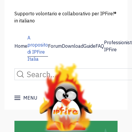
Supporto volontario e collaborativo per IPFire!®
in italiano
A
Professionist
proposito
Home
Forum
Download
Guide
FAQ
IPFire
di IPFire
Italia
MENU