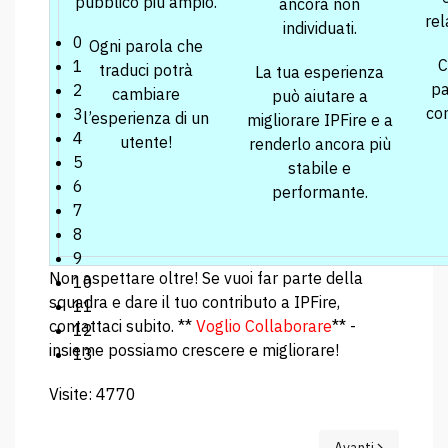
pubblico più ampio.
ancora non
rel
individuati.
0
Ogni parola che
C
1
traduci potrà
La tua esperienza
pa
2
cambiare
può aiutare a
co
3
l’esperienza di un
migliorare IPFire e a
4
utente!
renderlo ancora più
5
stabile e
6
performante.
7
8
9
Non aspettare oltre! Se vuoi far parte della
10
squadra e dare il tuo contributo a IPFire,
11
contattaci subito. **
Voglio Collaborare
** -
12
insieme possiamo crescere e migliorare!
13
Visite: 4770
Articolo successiv