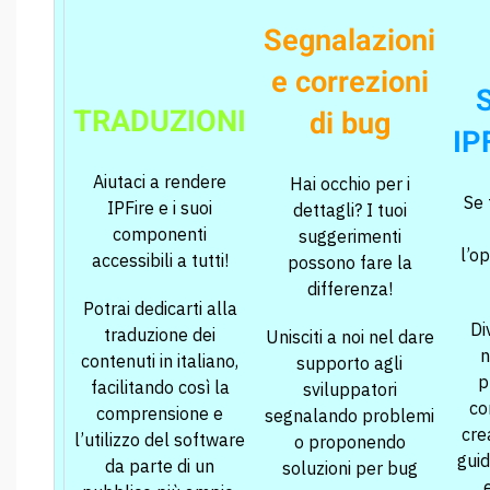
Segnalazioni
e correzioni
S
TRADUZIONI
di bug
IPF
Aiutaci a rendere
Hai occhio per i
Se 
IPFire e i suoi
dettagli? I tuoi
componenti
suggerimenti
l’o
accessibili a tutti!
possono fare la
differenza!
Potrai dedicarti alla
Di
traduzione dei
Unisciti a noi nel dare
n
contenuti in italiano,
supporto agli
p
facilitando così la
sviluppatori
co
comprensione e
segnalando problemi
crea
l’utilizzo del software
o proponendo
guid
da parte di un
soluzioni per bug