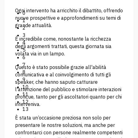
Ogni intervento ha arricchito il dibattito, offrendo
0
nuove prospettive e approfondimenti su temi di
1
grande attualità.
2
3
È incredibile come, nonostante la ricchezza
4
degli argomenti trattati, questa giornata sia
5
volata via in un lampo.
6
7
Questo è stato possibile grazie all'abilità
8
comunicativa e al coinvolgimento di tutti gli
9
speaker, che hanno saputo catturare
10
l'attenzione del pubblico e stimolare interazioni
11
proficue, tanto per gli ascoltatori quanto per chi
12
interveniva.
13
È stata un’occasione preziosa non solo per
presentare le nostre soluzioni, ma anche per
confrontarci con persone realmente competenti