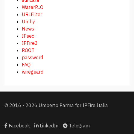
WaterP...O
URLFilter
Umby
News
IPsec
IPFire3
ROOT
password
FAQ
wireguard
© 2016 - 2026 Umberto Parma for IPFire Italia
Facebook
LinkedIn
Telegram