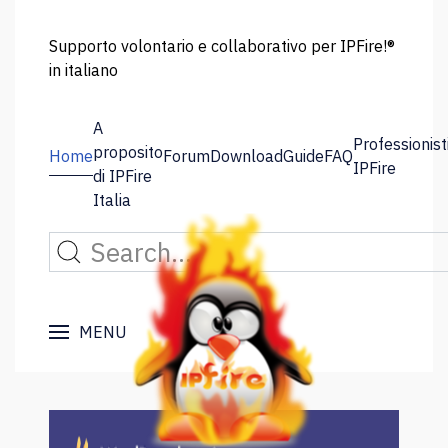
Supporto volontario e collaborativo per IPFire!®
in italiano
A
Professionist
proposito
Home
Forum
Download
Guide
FAQ
IPFire
di IPFire
Italia
MENU