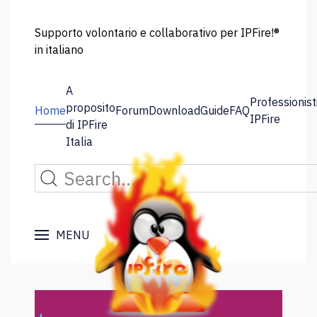
Supporto volontario e collaborativo per IPFire!®
in italiano
A
Professionist
proposito
Home
Forum
Download
Guide
FAQ
IPFire
di IPFire
Italia
MENU