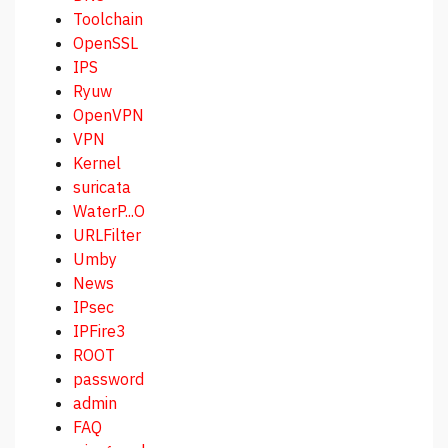
Toolchain
OpenSSL
IPS
Ryuw
OpenVPN
VPN
Kernel
suricata
WaterP...O
URLFilter
Umby
News
IPsec
IPFire3
ROOT
password
admin
FAQ