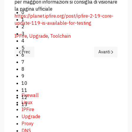
per maggiori informazioni si consiglia di visionare
la pagina ufficiale
0
https://planet.ipfire.org/post/ipfire-2-19-core-
1
update-119-is-available-for-testing
2
3
IPFire
,
Upgrade
,
Toolchain
4
5
Articolo precedente: Nuovo aggiornamanto IPFire 2.21 core 
Articolo successi
Prec
Avanti
6
7
8
9
10
11
Firewall
12
Linux
13
IPFire
Upgrade
Proxy
DNS