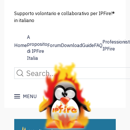
Supporto volontario e collaborativo per IPFire!®
in italiano
A
Professionist
proposito
Home
Forum
Download
Guide
FAQ
IPFire
di IPFire
Italia
MENU