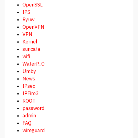
OpenSSL
IPS
Ryuw
OpenVPN
VPN
Kernel
suricata
wifi
WaterP...O
Umby
News
IPsec
IPFire3
ROOT
password
admin
FAQ
wireguard