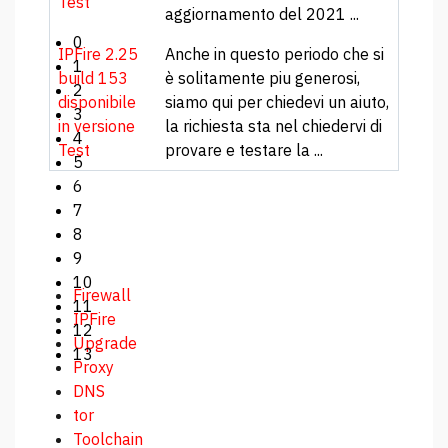
Test
aggiornamento del 2021 ...
0
IPFire 2.25
Anche in questo periodo che si
1
build 153
è solitamente piu generosi,
2
disponibile
siamo qui per chiedevi un aiuto,
3
in versione
la richiesta sta nel chiedervi di
4
Test
provare e testare la ...
5
6
7
8
9
10
Firewall
11
IPFire
12
Upgrade
13
Proxy
DNS
tor
Toolchain