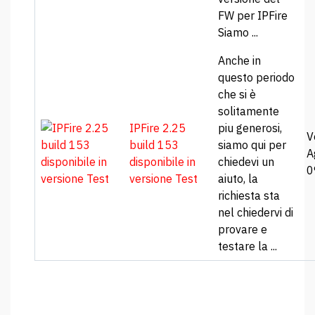
FW per IPFire
Siamo ...
Anche in
questo periodo
che si è
solitamente
IPFire 2.25
piu generosi,
V
build 153
siamo qui per
A
disponibile in
chiedevi un
0
versione Test
aiuto, la
richiesta sta
nel chiedervi di
provare e
testare la ...