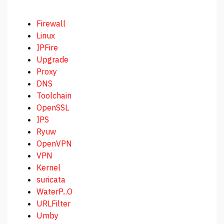
Firewall
Linux
IPFire
Upgrade
Proxy
DNS
Toolchain
OpenSSL
IPS
Ryuw
OpenVPN
VPN
Kernel
suricata
WaterP...O
URLFilter
Umby