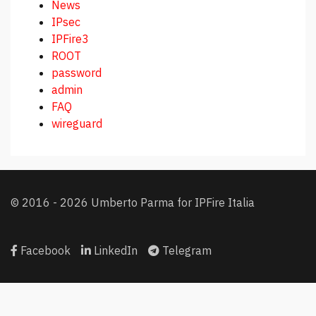
News
IPsec
IPFire3
ROOT
password
admin
FAQ
wireguard
© 2016 - 2026 Umberto Parma for IPFire Italia
Facebook
LinkedIn
Telegram