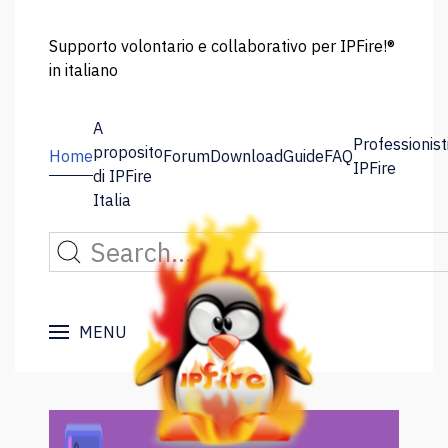
Supporto volontario e collaborativo per IPFire!®
in italiano
A
Professionist
proposito
Home
Forum
Download
Guide
FAQ
IPFire
di IPFire
Italia
MENU