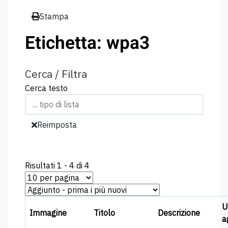
Stampa
Etichetta: wpa3
Cerca / Filtra
Cerca testo
Reimposta
Risultati 1 - 4 di 4
U
Immagine
Titolo
Descrizione
a