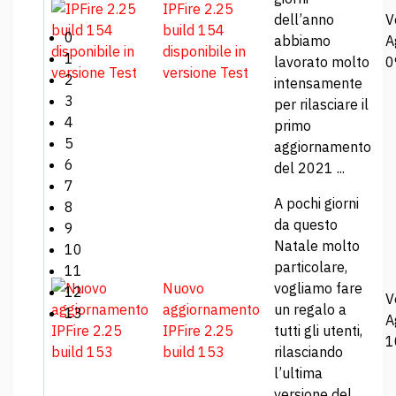
IPFire 2.25
dell’anno
V
build 154
0
abbiamo
A
disponibile in
1
lavorato molto
0
versione Test
2
intensamente
3
per rilasciare il
4
primo
5
aggiornamento
6
del 2021 ...
7
A pochi giorni
8
da questo
9
Natale molto
10
particolare,
11
Nuovo
vogliamo fare
12
V
aggiornamento
un regalo a
13
A
IPFire 2.25
tutti gli utenti,
1
build 153
rilasciando
l’ultima
versione del