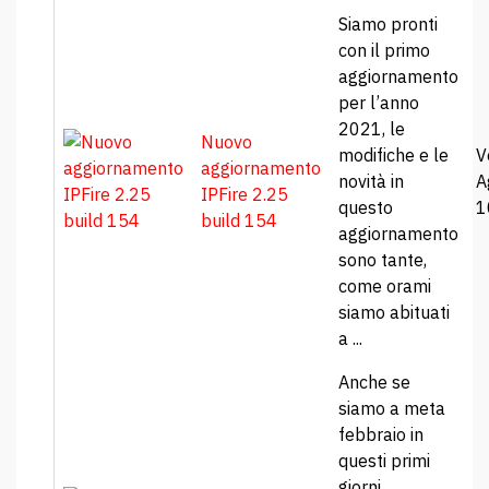
Siamo pronti
con il primo
aggiornamento
per l’anno
2021, le
Nuovo
modifiche e le
V
aggiornamento
novità in
A
IPFire 2.25
questo
1
build 154
aggiornamento
sono tante,
come orami
siamo abituati
a ...
Anche se
siamo a meta
febbraio in
questi primi
giorni