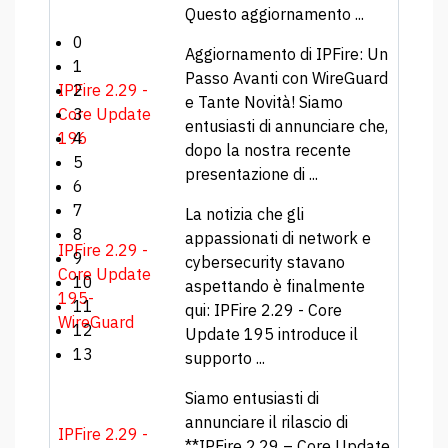
Questo aggiornamento ...
0
Aggiornamento di IPFire: Un
1
Passo Avanti con WireGuard
IPFire 2.29 -
2
e Tante Novità! Siamo
Core Update
3
entusiasti di annunciare che,
196
4
dopo la nostra recente
5
presentazione di ...
6
7
La notizia che gli
8
appassionati di network e
IPFire 2.29 -
9
cybersecurity stavano
Core Update
10
aspettando è finalmente
195-
11
qui: IPFire 2.29 - Core
WireGuard
12
Update 195 introduce il
13
supporto ...
Siamo entusiasti di
annunciare il rilascio di
IPFire 2.29 -
**IPFire 2.29 – Core Update