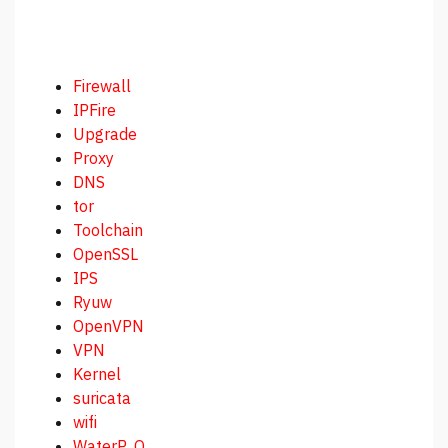
Firewall
IPFire
Upgrade
Proxy
DNS
tor
Toolchain
OpenSSL
IPS
Ryuw
OpenVPN
VPN
Kernel
suricata
wifi
WaterP...O