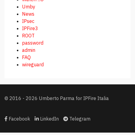
Umby
News
IPsec
IPFire3
ROOT
password
admin
FAQ
wireguard
© 2016 - 2026 Umberto Parma for IPFire Italia
Facebook
LinkedIn
Telegram