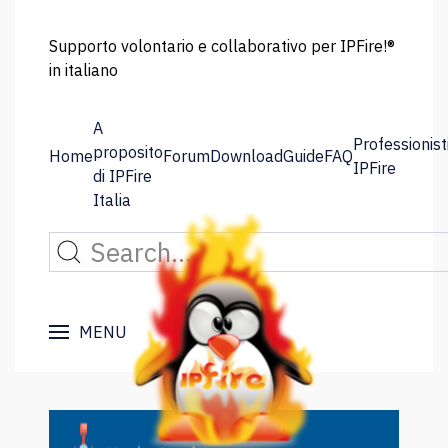
Supporto volontario e collaborativo per IPFire!®
in italiano
A
Professionist
proposito
Home
Forum
Download
Guide
FAQ
IPFire
di IPFire
Italia
MENU