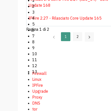
1
Update 168
2
3
IPFire 2.27 - Rilasciato Core Update 165
4
5
Pagina 1 di 2
6
7
1
2
8
9
10
11
12
13
Firewall
Linux
IPFire
Upgrade
Proxy
DNS
tor