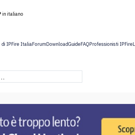
 in italiano
di IPFire Italia
Forum
Download
Guide
FAQ
Professionisti IPFire