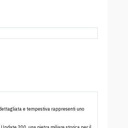
, dettagliata e tempestiva rappresenti uno
 Update 200, una pietra miliare storica per il