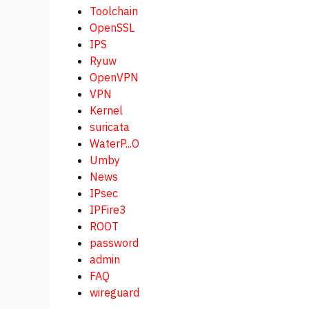
Toolchain
OpenSSL
IPS
Ryuw
OpenVPN
VPN
Kernel
suricata
WaterP...O
Umby
News
IPsec
IPFire3
ROOT
password
admin
FAQ
wireguard