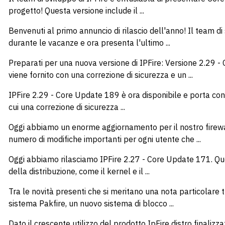
progetto! Questa versione include il ...
Benvenuti al primo annuncio di rilascio dell'anno! Il team d
durante le vacanze e ora presenta l'ultimo ...
Preparati per una nuova versione di IPFire: Versione 2.29
viene fornito con una correzione di sicurezza e un ...
IPFire 2.29 - Core Update 189 è ora disponibile e porta con s
cui una correzione di sicurezza ...
Oggi abbiamo un enorme aggiornamento per il nostro firew
numero di modifiche importanti per ogni utente che ...
Oggi abbiamo rilasciamo IPFire 2.27 - Core Update 171. Qu
della distribuzione, come il kernel e il ...
Tra le novità presenti che si meritano una nota particolare 
sistema Pakfire, un nuovo sistema di blocco ...
Dato il crescente utilizzo del prodotto IpFire distro finalizzat