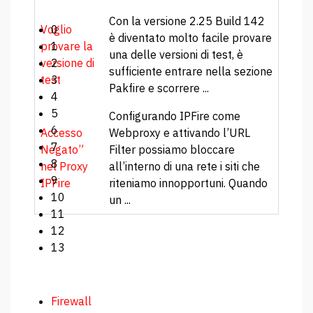
Con la versione 2.25 Build 142
Voglio
0
è diventato molto facile provare
provare la
1
una delle versioni di test, è
versione di
2
sufficiente entrare nella sezione
test
3
Pakfire e scorrere ...
4
5
Configurando IPFire come
6
Accesso
Webproxy e attivando l’URL
7
Negato”
Filter possiamo bloccare
8
nel Proxy
all’interno di una rete i siti che
9
IPFire
riteniamo innopportuni. Quando
10
un ...
11
12
13
Firewall