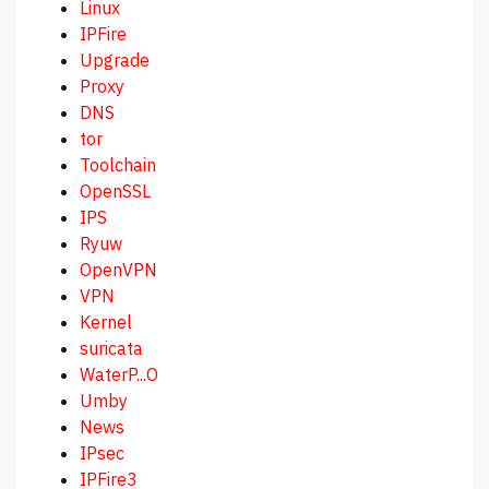
Linux
IPFire
Upgrade
Proxy
DNS
tor
Toolchain
OpenSSL
IPS
Ryuw
OpenVPN
VPN
Kernel
suricata
WaterP...O
Umby
News
IPsec
IPFire3