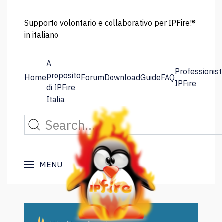
Supporto volontario e collaborativo per IPFire!®
in italiano
A
Professionist
proposito
Home
Forum
Download
Guide
FAQ
IPFire
di IPFire
Italia
MENU