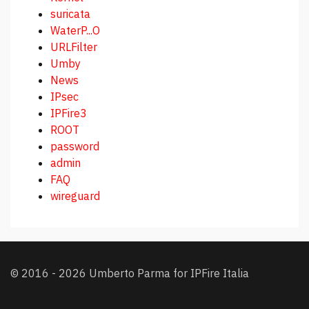
suricata
WaterP...O
URLFilter
Umby
News
IPsec
IPFire3
ROOT
password
admin
FAQ
wireguard
© 2016 - 2026 Umberto Parma for IPFire Italia