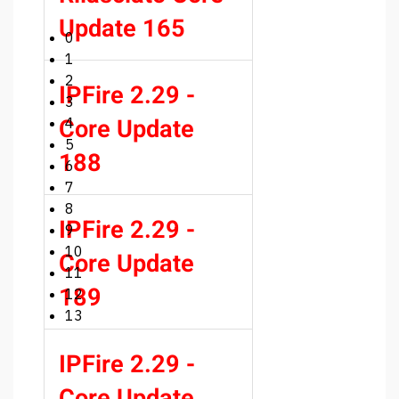
Update 165
0
1
2
IPFire 2.29 -
3
Core Update
4
5
188
6
7
8
IPFire 2.29 -
9
10
Core Update
11
189
12
13
IPFire 2.29 -
Core Update