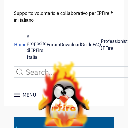
Supporto volontario e collaborativo per IPFire!®
in italiano
A
Professionist
proposito
Home
Forum
Download
Guide
FAQ
IPFire
di IPFire
Italia
MENU