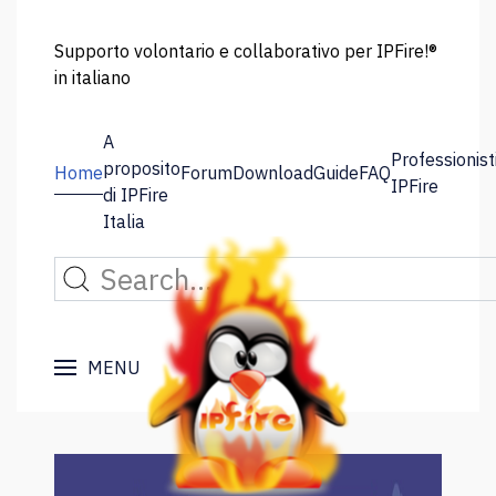
Supporto volontario e collaborativo per IPFire!®
in italiano
A
Professionist
proposito
Home
Forum
Download
Guide
FAQ
IPFire
di IPFire
Italia
MENU