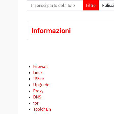
Inserisci parte del titolo
Filtro
Pulisci
Informazioni
Firewall
Linux
IPFire
Upgrade
Proxy
DNS
tor
Toolchain