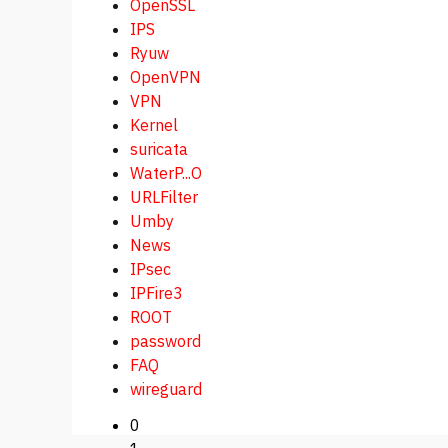
OpenSSL
IPS
Ryuw
OpenVPN
VPN
Kernel
suricata
WaterP...O
URLFilter
Umby
News
IPsec
IPFire3
ROOT
password
FAQ
wireguard
0