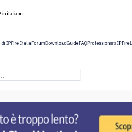
 in italiano
di IPFire Italia
Forum
Download
Guide
FAQ
Professionisti IPFire