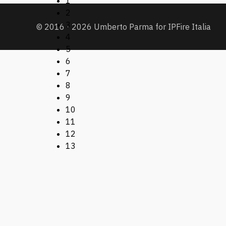
1
2
3
© 2016 - 2026 Umberto Parma for IPFire Italia
4
5
6
7
8
9
10
11
12
13