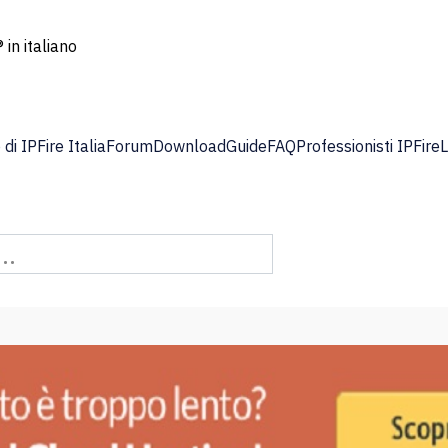
 in italiano
di IPFire Italia
Forum
Download
Guide
FAQ
Professionisti IPFire