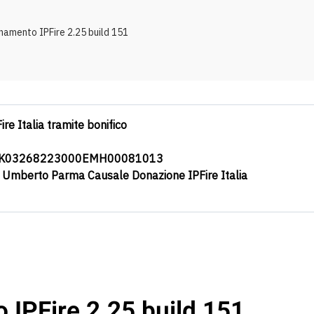
amento IPFire 2.25 build 151
ire Italia tramite bonifico
0K03268223000EMH00081013
a Umberto Parma Causale Donazione IPFire Italia
IPFire 2.25 build 151