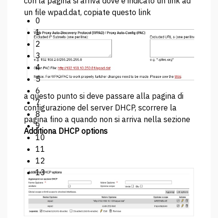
con la pagina si arriva dove è indicato un link ad
un file wpad.dat, copiate questo link
0
1
2
3
4
5
6
a questo punto si deve passare alla pagina di
7
configurazione del server DHCP, scorrere la
8
pagina fino a quando non si arriva nella sezione
9
Additiona DHCP options
10
11
12
13