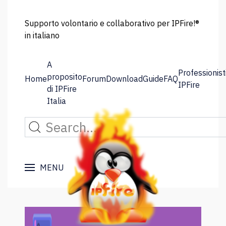
Supporto volontario e collaborativo per IPFire!®
in italiano
A
Professionist
proposito
Home
Forum
Download
Guide
FAQ
IPFire
di IPFire
Italia
MENU