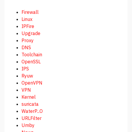
Firewall
Linux
IPFire
Upgrade
Proxy
DNS
Toolchain
OpenSSL
IPS
Ryuw
OpenVPN
VPN
Kernel
suricata
WaterP...O
URLFilter
Umby