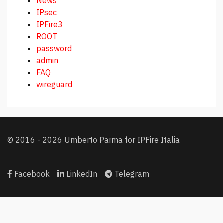
News
IPsec
IPFire3
ROOT
password
admin
FAQ
wireguard
© 2016 - 2026 Umberto Parma for IPFire Italia
Facebook
LinkedIn
Telegram