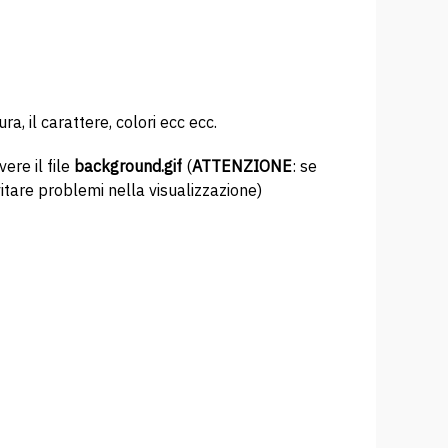
ra, il carattere, colori ecc ecc.
ere il file
background.gif
(
ATTENZIONE
: se
itare problemi nella visualizzazione)