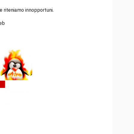
e riteniamo innopportuni.
web