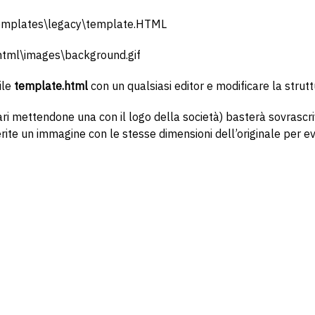
-templates\legacy\template.HTML
\html\images\background.gif
ile
template.html
con un qualsiasi editor e modificare la struttu
 mettendone una con il logo della società) basterà sovrascriv
rite un immagine con le stesse dimensioni dell’originale per ev
st