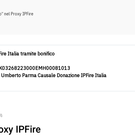
 nel Proxy IPFire
ire Italia tramite bonifico
0K03268223000EMH00081013
a Umberto Parma Causale Donazione IPFire Italia
q
.
oxy IPFire