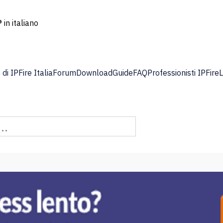
 in italiano
di IPFire Italia
Forum
Download
Guide
FAQ
Professionisti IPFire