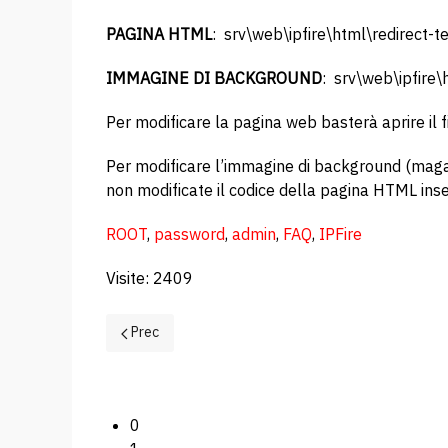
PAGINA HTML
: srv\web\ipfire\html\redirect
IMMAGINE DI BACKGROUND
: srv\web\ipfire
Per modificare la pagina web basterà aprire il f
Per modificare l’immagine di background (magari
non modificate il codice della pagina HTML inse
ROOT
,
password
,
admin
,
FAQ
,
IPFire
Visite: 2409
Articolo precedente: Voglio provare la versione di te
Prec
0