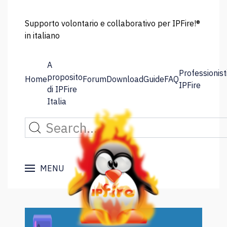
Supporto volontario e collaborativo per IPFire!®
in italiano
A
Professionist
proposito
Home
Forum
Download
Guide
FAQ
IPFire
di IPFire
Italia
MENU