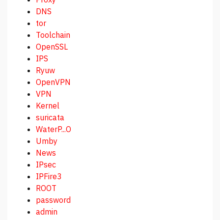
DNS
tor
Toolchain
OpenSSL
IPS
Ryuw
OpenVPN
VPN
Kernel
suricata
WaterP...O
Umby
News
IPsec
IPFire3
ROOT
password
admin