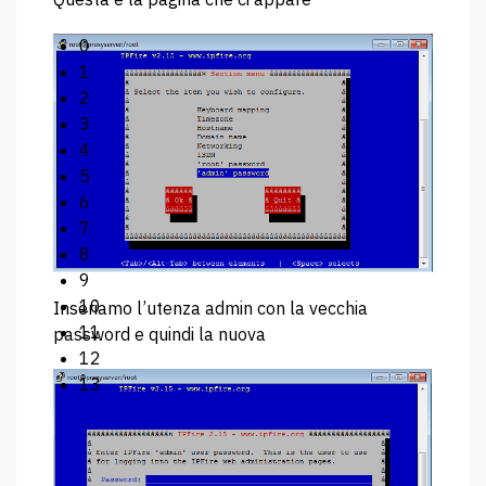
0
1
2
3
4
5
6
7
8
9
10
Inseriamo l’utenza admin con la vecchia
11
password e quindi la nuova
12
13