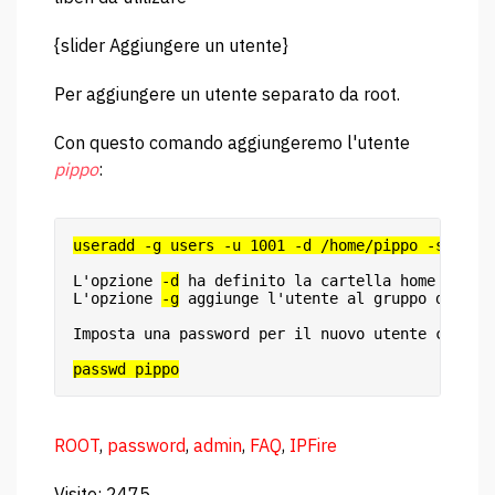
{slider Aggiungere un utente}
Per aggiungere un utente separato da root.
Con questo comando aggiungeremo l'utente
pippo
:
useradd -g users -u 1001 -d /home/pippo -s /bin
L'opzione 
-d
 ha definito la cartella home e 
-m
 
L'opzione 
-g
 aggiunge l'utente al gruppo degli 
Imposta una password per il nuovo utente con il
passwd pippo
ROOT
,
password
,
admin
,
FAQ
,
IPFire
Visite: 2475