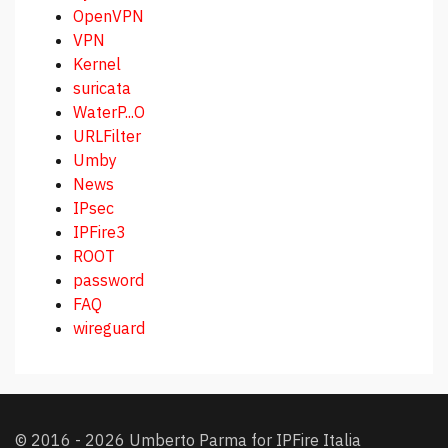
OpenVPN
VPN
Kernel
suricata
WaterP...O
URLFilter
Umby
News
IPsec
IPFire3
ROOT
password
FAQ
wireguard
© 2016 - 2026 Umberto Parma for IPFire Italia