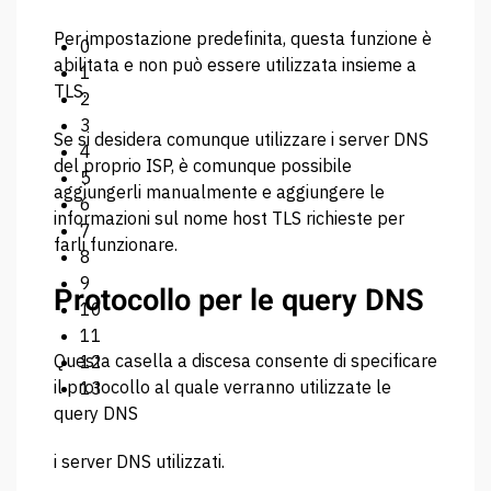
Per impostazione predefinita, questa funzione è
0
abilitata e non può essere utilizzata insieme a
1
TLS.
2
3
Se si desidera comunque utilizzare i server DNS
4
del proprio ISP, è comunque possibile
5
aggiungerli manualmente e aggiungere le
6
informazioni sul nome host TLS richieste per
7
farli funzionare.
8
9
Protocollo per le query DNS
10
11
Questa casella a discesa consente di specificare
12
il protocollo al quale verranno utilizzate le
13
query DNS
i server DNS utilizzati.