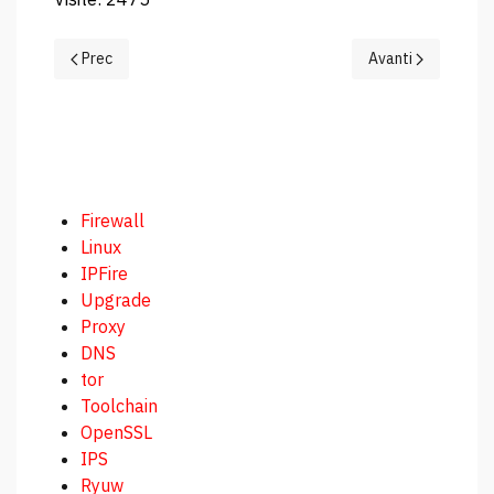
Articolo precedente: Protocolli
Articolo successiv
Prec
Avanti
Firewall
Linux
IPFire
Upgrade
Proxy
DNS
tor
Toolchain
OpenSSL
IPS
Ryuw