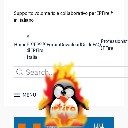
Supporto volontario e collaborativo per IPFire!®
in italiano
A
Professionist
proposito
Home
Forum
Download
Guide
FAQ
IPFire
di IPFire
Italia
MENU