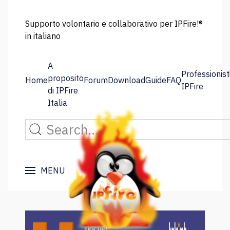
Supporto volontario e collaborativo per IPFire!®
in italiano
A
Professionist
proposito
Home
Forum
Download
Guide
FAQ
IPFire
di IPFire
Italia
MENU