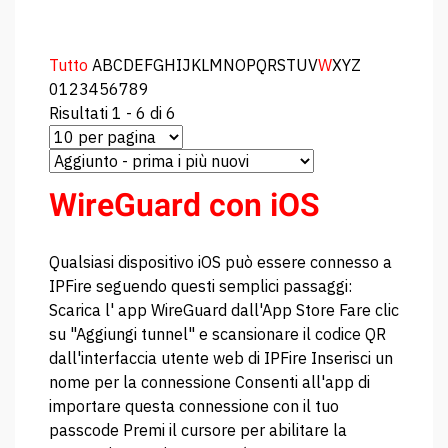
Tutto
A
B
C
D
E
F
G
H
I
J
K
L
M
N
O
P
Q
R
S
T
U
V
W
X
Y
Z
0
1
2
3
4
5
6
7
8
9
Risultati 1 - 6 di 6
WireGuard con iOS
Qualsiasi dispositivo iOS può essere connesso a
IPFire seguendo questi semplici passaggi:
Scarica l' app WireGuard dall'App Store Fare clic
su "Aggiungi tunnel" e scansionare il codice QR
dall'interfaccia utente web di IPFire Inserisci un
nome per la connessione Consenti all'app di
importare questa connessione con il tuo
passcode Premi il cursore per abilitare la