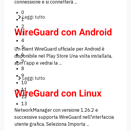
connessione e si connetterà ...
0
Leggi tutto
1
2
WireGuard con Android
3
4
5
Un client WireGuard ufficiale per Android è
6
disponibile nel Play Store Una volta installata,
7
apri l'app e vedrai la ...
8
9
Leggi tutto
10
WireGuard con Linux
11
12
13
NetworkManager con versione 1.26.2 e
successive supporta WireGuard nell'interfaccia
utente grafica. Seleziona Importa ...